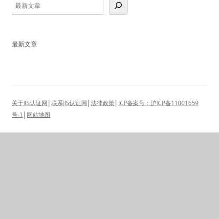
最新文章
关于JIS认证网
│
联系JIS认证网
│
法律政策
│
ICP备案号：沪ICP备11001659
号-1
│
网站地图