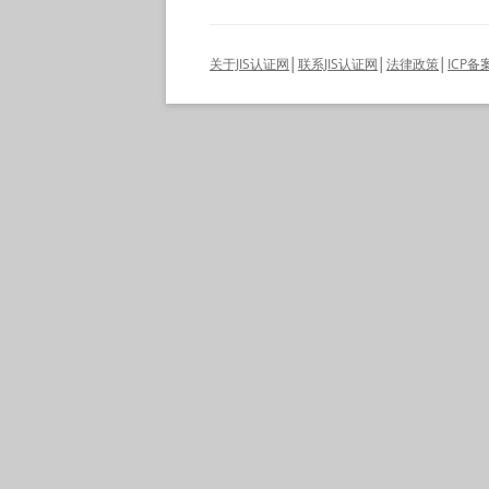
关于JIS认证网
│
联系JIS认证网
│
法律政策
│
ICP备