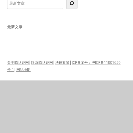
最新文章
关于JIS认证网
│
联系JIS认证网
│
法律政策
│
ICP备案号：沪ICP备11001659
号-1
│
网站地图