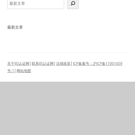
最新文章
关于JIS认证网
│
联系JIS认证网
│
法律政策
│
ICP备案号：沪ICP备11001659
号-1
│
网站地图