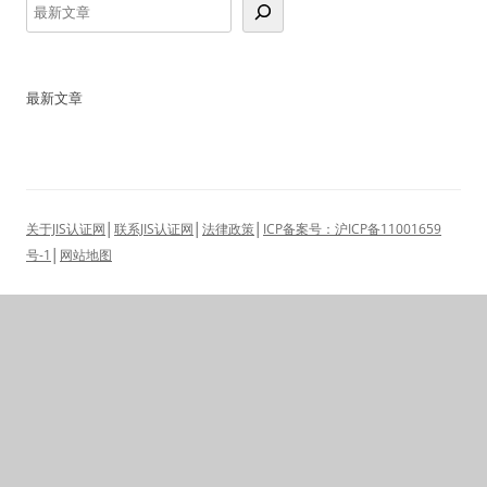
最新文章
关于JIS认证网
│
联系JIS认证网
│
法律政策
│
ICP备案号：沪ICP备11001659
号-1
│
网站地图