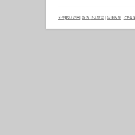
关于JIS认证网
│
联系JIS认证网
│
法律政策
│
ICP备